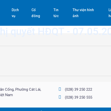
Dịch
Cổ
Tin
Thư viện hình
L
vụ
đông
tức
ảnh
h
hị quyết HĐQT - 07.05.2
ăn Cống, Phường Cát Lái,
(028) 39 250 222
Việt Nam
(028) 39 250 555