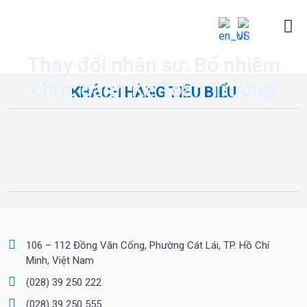
Thay đổi nhân sự: Bổ nhiệm
chức danh Kế Toán Trưởng
KHÁCH HÀNG TIÊU BIỂU
106 – 112 Đồng Văn Cống, Phường Cát Lái, TP. Hồ Chí
Minh, Việt Nam
(028) 39 250 222
(028) 39 250 555