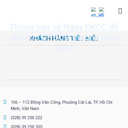
Thông báo về Ngày ĐKCC để
tổ chức ĐHĐCĐ thường niên
KHÁCH HÀNG TIÊU BIỂU
2021
106 – 112 Đồng Văn Cống, Phường Cát Lái, TP. Hồ Chí
Minh, Việt Nam
(028) 39 250 222
(028) 39 250 555